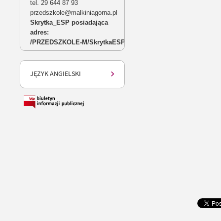
tel. 29 644 87 93
przedszkole@malkiniagorna.pl
Skrytka_ESP
posiadająca
adres:
/
PRZEDSZKOLE
-
M
/
SkrytkaESP
JĘZYK ANGIELSKI